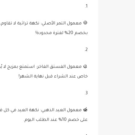
🍪
معمول التمر الأصلي
: نكهة تراثية لا تقاو
بخصم 20% لفترة محدودة!
🥮
معمول الفستق الفاخر
: استمتع بمزيج لا
خاص عند الشراء قبل نهاية الشهر!
🍯
معمول العيد الذهبي
: نكهة العيد في كل ق
على خصم 10% عند الطلب اليوم.