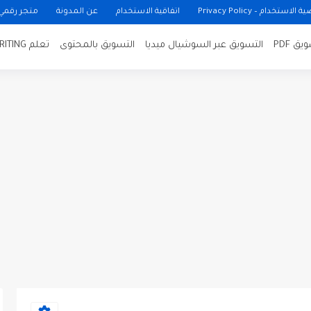
ستخدام – Privacy Policy
اتفاقية الاستخدام
عن المدونة
متجر رقمي
ق PDF
التسويق عبر السوشيال ميديا
التسويق بالمحتوى
تعلم COPYWRITING