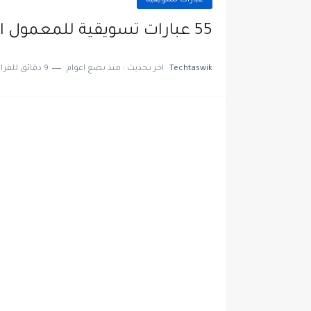
عبارات تسويقية
55 عبارات تسويقية للمعمول استعملها لجذب العملاء
Techtaswik
اخر تحديث :
منذ بضع اعوام
9 دقائق للقراءة