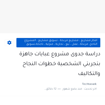
افكار مشاريع ، مشاريع مربحة ، تسويق مشاريع ، المشروع
الناجح، مربحة ، عمل ، بيع ، تجارية ، منزلية ، ناجحة،تسويق
دراسة جدوى مشروع عبايات جاهزة
بتجربتي الشخصية خطوات النجاح
والتكاليف
Techtaswik
اخر تحديث :
منذ بضع شهور
12 دقائق للقراءة