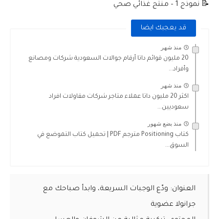
📝 نموذج 1 – منتج غذائي صحي
قد يعجبك ايضا
منذ شهر
20 مليون قوائم داتا أرقام جوالات السعودية شركات ومصانع
وأفراد...
منذ شهر
اكثر 20 مليون داتا عملاء متاجر شركات مقاولات افراد
سعوديين...
منذ بضع شهور
كتاب Positioning مترجم PDF | تحميل كتاب التموضع في
السوق...
العنوان:
ودّع الوجبات السريعة، وابدأ صباحك مع
جرانولا عضوية