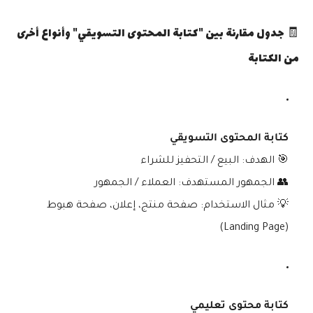
🧾 جدول مقارنة بين "كتابة المحتوى التسويقي" وأنواع أخرى
من الكتابة
كتابة المحتوى التسويقي
🎯
الهدف:
البيع / التحفيز للشراء
👥
الجمهور المستهدف:
العملاء / الجمهور
💡
مثال الاستخدام:
صفحة منتج، إعلان، صفحة هبوط
(Landing Page)
كتابة محتوى تعليمي