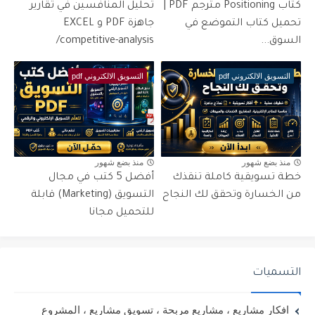
كتاب Positioning مترجم PDF |
تحليل المنافسين في تقارير
تحميل كتاب التموضع في
جاهزة PDF و EXCEL
السوق...
/competitive-analysis
التسويق الالكتروني pdf
التسويق الالكتروني pdf
منذ بضع شهور
منذ بضع شهور
خطة تسويقية كاملة تنقذك
أفضل 5 كتب في مجال
من الخسارة وتحقق لك النجاح
التسويق (Marketing) قابلة
للتحميل مجانا
التسميات
افكار مشاريع ، مشاريع مربحة ، تسويق مشاريع ، المشروع