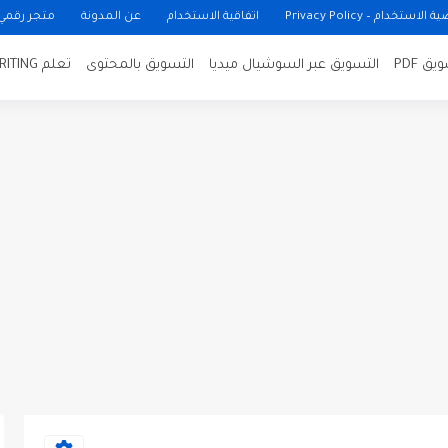
ستخدام – Privacy Policy
اتفاقية الاستخدام
عن المدونة
متجر رقمي
ق PDF
التسويق عبر السوشيال ميديا
التسويق بالمحتوى
تعلم COPYWRITING