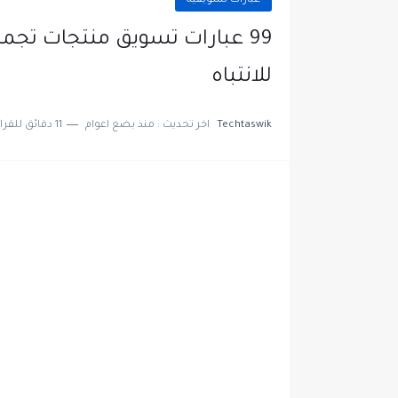
عبارات تسويقية
99 عبارات تسويق منتجات تجمي
للانتباه
Techtaswik
اخر تحديث :
منذ بضع اعوام
11 دقائق للقراءة