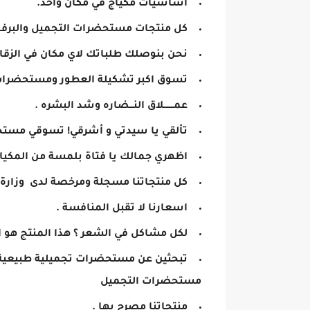
اساسيات مكياج في مكان واحد.
كل منتجات مستحضرات التجميل والبرفانا
نحن بنوصلك طلباتك لاي مكان في الزقا
تسوق اكبر تشكيلة العطور ومستحضرات
عمـــــــلاق النـــضاره وشد البشره .
تألقي يا سيدتي و أشرقي! تسوقي مستحض
اظهري جمالك يا فتاة بلمسة من المكياج
كل منتجاتنا مسجلة ومرخصة لدى وزارة ا
اسعارنا لا تقبل المنافسة .
لكل مشاكل في الشعر ؟ هذا المنتج هو ا
تبحثين عن مستحضرات تجميلية طبيعية 
مستحضرات التجميل
منتجاتنا مصرح بها .