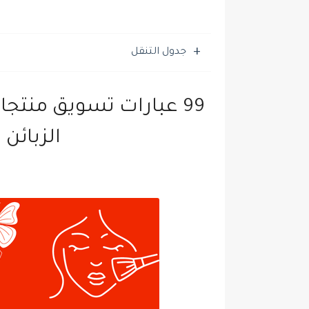
جدول التنقل
99 عبارات تسويق منتج
الزبائن 